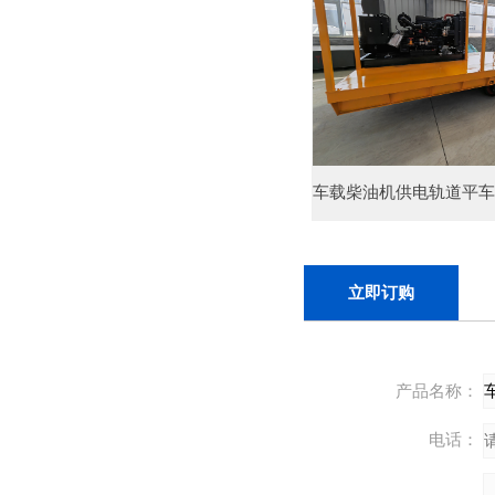
立即订购
产品名称：
电话：