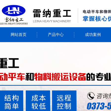
网站首页
产品中心
成功案例